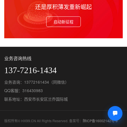
还是厚积薄发重新崛起
启动新征程
业务咨询热线
137-7216-1434
业务咨询：13772161434（同微信）
QQ客服：
316430983
联系地址：西安市长安区兰乔国际城
版权所有© HX99.CN All Rights Reserved. 备案号：
陕ICP备16002142号-9